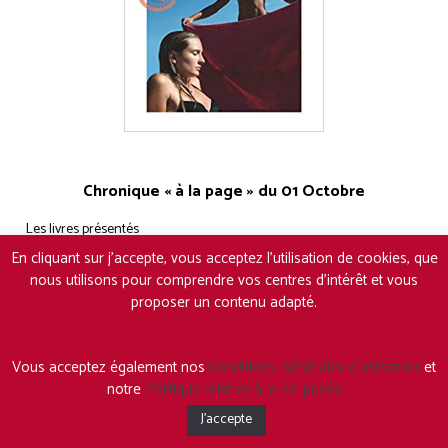
Chronique « à la page » du 01 Octobre
Les livres présentés
En cliquant sur j'accepte, vous acceptez l'utilisation de cookies, que
nous utilisons pour comprendre vos centres d'intérêt et vous
proposer un contenu adapté.
Vous acceptez également nos
Conditions Générales d’utilisation
et
notre
Politique relative à la vie privée
J'accepte