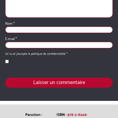
Nom
*
E-mail
*
J'ai lu et j'accepte la
politique de confidentialité
*
J’ai lu et j’accepte la
Politique de confidentialité
*
Parution :
ISBN :
978-2-8246-