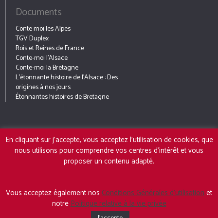
Documents
Conte moi les Alpes
TGV Duplex
Rois et Reines de France
Conte-moi l’Alsace
Conte-moi la Bretagne
L’étonnante histoire de l’Alsace : Des
origines à nos jours
Étonnantes histoires de Bretagne
En cliquant sur j'accepte, vous acceptez l'utilisation de cookies, que
nous utilisons pour comprendre vos centres d'intérêt et vous
ACCUEIL
L’AUTEUR
LIVRES
ACTUALITÉS
MON
PRESSE
ALSACE
BLOG
20
proposer un contenu adapté.
Conditions Générales d'utilisation
-
Charte de confidentialité
-
Vous acceptez également nos
Conditions Générales d’utilisation
et
Contact
© Copyright 2026 Martial Debriffe – Ecrivain.
notre
Politique relative à la vie privée