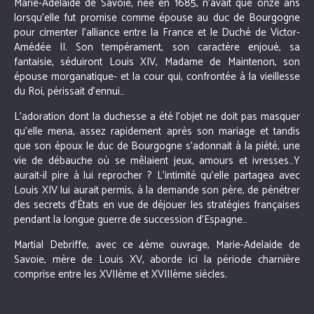
Marie-Adelaide de Savoie, née en 1685, n’avait que onze ans
lorsqu’elle fut promise comme épouse au duc de Bourgogne
pour cimenter l’alliance entre la France et le Duché de Victor-
Amédée II. Son tempérament, son caractère enjoué, sa
fantaisie, séduiront Louis XIV, Madame de Maintenon, son
épouse morganatique- et la cour qui, confrontée à la vieillesse
du Roi, périssait d’ennui…
L’adoration dont la duchesse a été l’objet ne doit pas masquer
qu’elle mena, assez rapidement après son mariage et tandis
que son époux le duc de Bourgogne s’adonnait à la piété, une
vie de débauche où se mêlaient jeux, amours et ivresses…Y
aurait-il pire à lui reprocher ? L’intimité qu’elle partagea avec
Louis XIV lui aurait permis, à la demande son père, de pénétrer
des secrets d’États en vue de déjouer les stratégies françaises
pendant la longue guerre de succession d’Espagne…
Martial Debriffe, avec ce 4ème ouvrage, Marie-Adelaide de
Savoie, mère de Louis XV, aborde ici la période charnière
comprise entre les XVIIème et XVIIIème siècles.