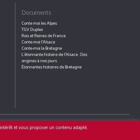
Documents
Conte moi les Alpes
TGV Duplex
Rois et Reines de France
Conte-moi l’Alsace
Conte-moi la Bretagne
L’étonnante histoire de l’Alsace : Des
origines à nos jours
Étonnantes histoires de Bretagne
G
PRESSE
ALSACE 20
d'intérêt et vous proposer un contenu adapté.