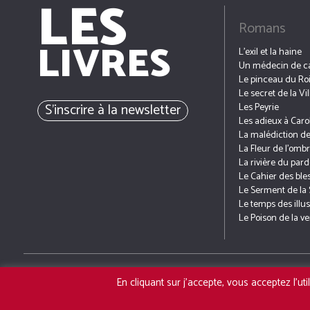
LES
Romans
LIVRES
L’exil et la haine
Un médecin de 
Le pinceau du Ro
Le secret de la Vi
S’inscrire à la newsletter
Les Peyrie
Les adieux à Caro
La malédiction d
La Fleur de l’omb
La rivière du par
Le Cahier des ble
Le Serment de la 
Le temps des illu
Le Poison de la 
ACCUEIL
L’AUTEUR
En cliquant sur j'accepte, vous acceptez l'u