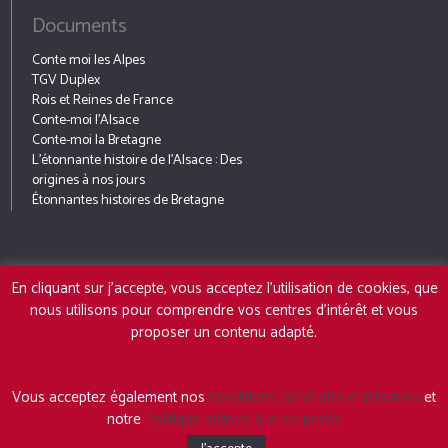
Documents
Conte moi les Alpes
TGV Duplex
Rois et Reines de France
Conte-moi l’Alsace
Conte-moi la Bretagne
L’étonnante histoire de l’Alsace : Des
origines à nos jours
Étonnantes histoires de Bretagne
En cliquant sur j'accepte, vous acceptez l'utilisation de cookies, que
nous utilisons pour comprendre vos centres d'intérêt et vous
ACCUEIL
L’AUTEUR
LIVRES
ACTUALITÉS
MON
PRESSE
ALSACE
BLOG
20
proposer un contenu adapté.
Conditions Générales d'utilisation
-
Charte de confidentialité
-
Vous acceptez également nos
Conditions Générales d’utilisation
et
Contact
© Copyright 2026 Martial Debriffe – Ecrivain.
notre
Politique relative à la vie privée