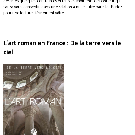
gérer les quelques contraintes et tous les moments de bonheur qu’il
saura vous consentir, dans une relation à nulle autre pareille… Partez
pour une lecture… félinement vôtre !
L’art roman en France : De la terre vers le
ciel